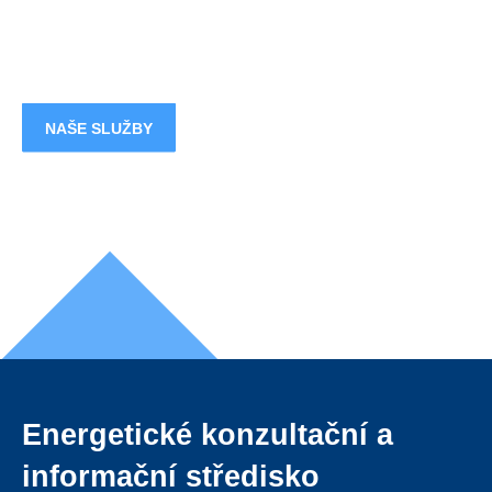
NAŠE SLUŽBY
REFERENCE
Revitalizace a
zateplení
Energetické konzultační a
informační středisko